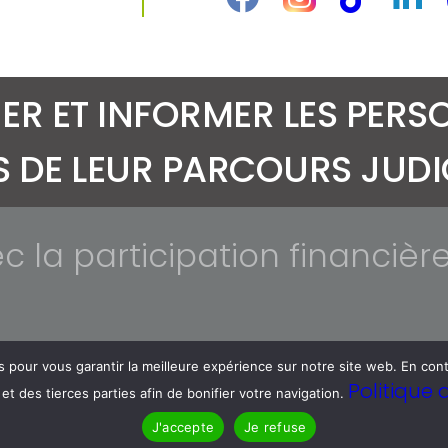
R ET INFORMER LES PERSO
 DE LEUR PARCOURS JUDIC
c la participation financièr
ies pour vous garantir la meilleure expérience sur notre site web. En co
Politique 
e et des tierces parties afin de bonifier votre navigation.
© 2025 Alter Justice. Tous droits réservés.
Agence TEA
J'accepte
Je refuse