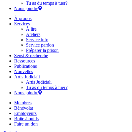
Tu as du temps à tuer?
Nous joindre
À propos
Services
À lire
Ateliers
Service info
Service pardon
Préparer la prison
Sensi & recherche
Ressources
Publications
Nouvelles
Artis Judiciali
Artis Judiciali
Tu as du temps à tuer?
Nous joindre
Membres
Bénévolat
Employeurs
Boite à outils
Faire un don