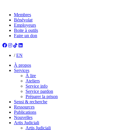
Membres
Bénévolat
Employeurs
Boite à outils
Faire un don
/
EN
À propos
Services
À lire
Ateliers
Service info
Service pardon
Préparer la prison
Sensi & recherche
Ressources
Publications
Nouvelles
Artis Judiciali
Artis Judiciali