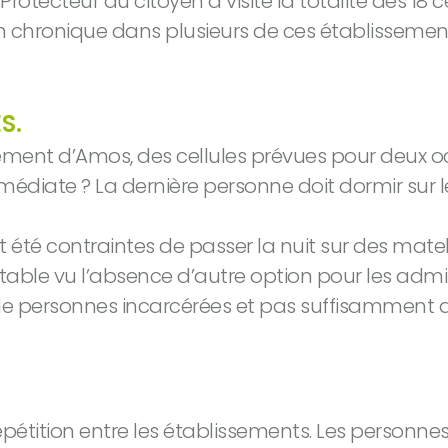
otecteur du citoyen a visité la totalité des 18
n chronique dans plusieurs de ces établissements
S.
issement d’Amos, des cellules prévues pour deux 
diate ? La dernière personne doit dormir sur le
 été contraintes de passer la nuit sur des matel
vitable vu l’absence d’autre option pour les adm
p de personnes incarcérées et pas suffisamment 
épétition entre les établissements. Les personn