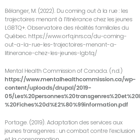
Bélanger, M. (2022).
Du coming out à la rue : les
trajectoires menant à l’itinérance chez les jeunes
LGBTQ+.
Observatoire des réalités familiales du
Québec. https://www.orfq.inrs.ca/du-coming-
out-a-la-rue-les-trajectoires-menant-a-
litinerance-chez-les-jeunes-lgbtq/
Mental Health Commission of Canada. (
n.d
.)
https://www.mentalhealthcommission.ca/wp-
content/uploads/drupal/2019-
05/Les%20personnes%20transgenres%20et%20
%20Fiches%20d%E2%80%99information.pdf
Portage. (2019).
Adaptation des services aux
jeunes transgenres : un combat contre l’exclusion
et la consommation.